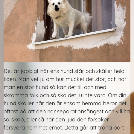
Det är jobbigt när ens hund står och skäller hela
tiden. Man vet ju om hur mycket det stör, och har
man en stor hund så kan det till och med
skrämma folk och så ska det ju inte vara. Om din
hund skäller när den är ensam hemma beror det
oftast på att den har separationsångest och vill ha
sällskap, eller så hör den ljud den försöker
försvara hemmet emot. Detta går att träna bort