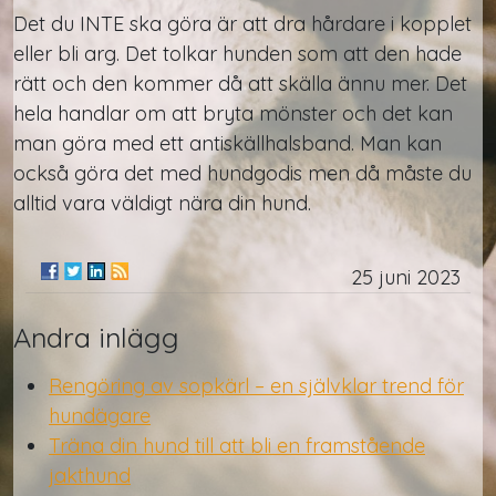
Det du INTE ska göra är att dra hårdare i kopplet
eller bli arg. Det tolkar hunden som att den hade
rätt och den kommer då att skälla ännu mer. Det
hela handlar om att bryta mönster och det kan
man göra med ett antiskällhalsband. Man kan
också göra det med hundgodis men då måste du
alltid vara väldigt nära din hund.
25 juni 2023
Andra inlägg
Rengöring av sopkärl – en självklar trend för
hundägare
Träna din hund till att bli en framstående
jakthund