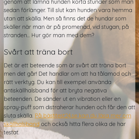
genom att lämna hunden korta stunder som man
sedan förlänger. Till slut kan hunden vara hemma
utan att skälla. Men så finns det de hundar som
skäller när man är på promenad, vid stugan, på
stranden... Hur gör man med dem?
Svårt att träna bort
Det är ett beteende som är svårt att träna bort
men det går! Det handlar om att ha tålamod och
rätt verktyg. Du kan till exempel använda
antiskällhalsband för att bryta negativa
beteenden. De sänder ut en vibration eller en
spray-puff som distraherar hunden och får den att
sluta skälla.
På bästitest24.se kan du läsa mer om
skällhalsband
och också hitta flera olika de har
testat.