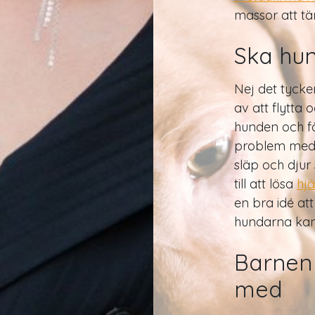
massor att tä
Ska hu
Nej det tycker
av att flytta 
hunden och f
problem med 
släp och djur 
till att lösa
hjä
en bra idé at
hundarna kan 
Barnen
med