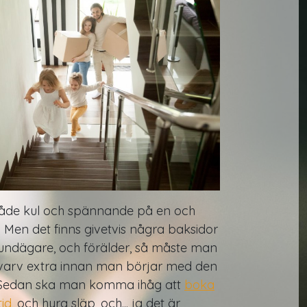
 både kul och spännande på en och
en det finns givetvis några baksidor
undägare, och förälder, så måste man
varv extra innan man börjar med den
n. Sedan ska man komma ihåg att
boka
tid
, och hyra släp, och... ja det är