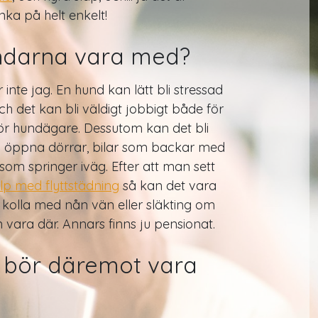
nka på helt enkelt!
ndarna vara med?
 inte jag. En hund kan lätt bli stressad
och det kan bli väldigt jobbigt både för
ör hundägare. Dessutom kan det bli
öppna dörrar, bilar som backar med
som springer iväg. Efter att man sett
lp med flyttstädning
så kan det vara
t kolla med nån vän eller släkting om
vara där. Annars finns ju pensionat.
 bör däremot vara