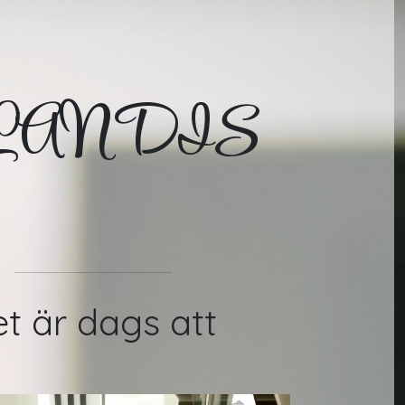
LANDIS
t är dags att