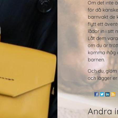
Om det inte ä
för då kanske
barnvakt de k
flytt ett ävent
lådor in i sitt
Låt dem vara
om du är tröt
komma ihåg a
barnen.
Och du, glöm 
och lägger er
Andra i