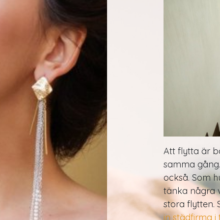
Att flytta är
samma gång. M
också. Som h
tänka några 
stora flytte
in städfirma i 