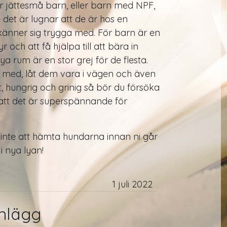
r jättesmå barn, eller barn med NPF,
 det är lugnar att de är hos en
änner sig trygga med. För barn är en
yr och att få hjälpa till att bära in
 nya rum är en stor grej för de flesta.
 med, låt dem vara i vägen och även
t, hungrig och grinig så bör du försöka
tt det är superspännande för
inte att hämta hundarna innan ni går
 i nya lyan!
1 juli 2022
nlägg