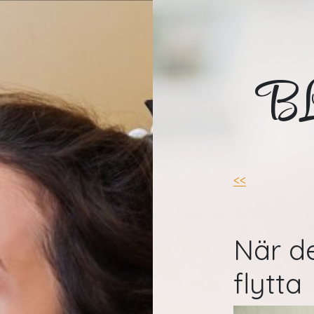
B
<<
När de
flytta